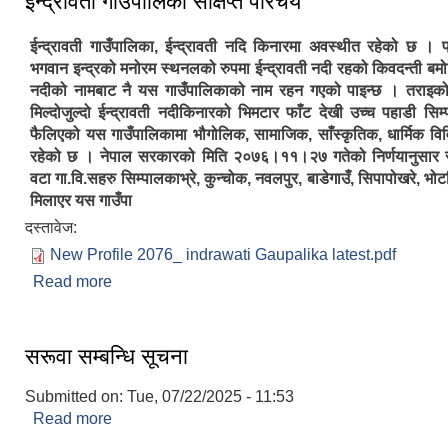
ईन्द्रावती गाउँपालिका संक्षिप्त परिचय
ईन्द्रावती गाउँपालिका, ईन्द्रावती नदि किनारमा अवस्थीत रहेको छ । 
भगवान इन्द्रको मनोरम स्थनलको रुपमा ईन्द्रावती नदी रहको किवदन्ती बमोज
नदीको नामबाट नै यस गाउँपालिकाको नाम रहन गएको पाइन्छ । तराइको 
मिल्दोजुल्दो ईन्द्रावती नदीकिनारको भिमटार फाँट देखी उच्च पहाडी सिम्
फैलिएको यस गाउँपालिकामा भौगोलिक, सामाजिक, साँस्कृतिक, धार्मिक विवि
रहेको छ । नेपाल सरकारको मिति २०७६।११।२७ गतेको निर्णयानुसार
वटा गा.वि.सहरु सिम्पालकाभ्रे, कुन्चोक, नवलपुर, बाडेगाउँ, सिपापोखरे, भो
मिलाएर यस गाउँपा
दस्तावेज:
New Profile 2076_ indrawati Gaupalika latest.pdf
Read more
about ईन्द्रावती गाउँपालिका संक्षिप्त परिचय
सरूवा सम्बन्धि सूचना
Submitted on:
Tue, 07/22/2025 - 11:53
Read more
about सरूवा सम्बन्धि सूचना