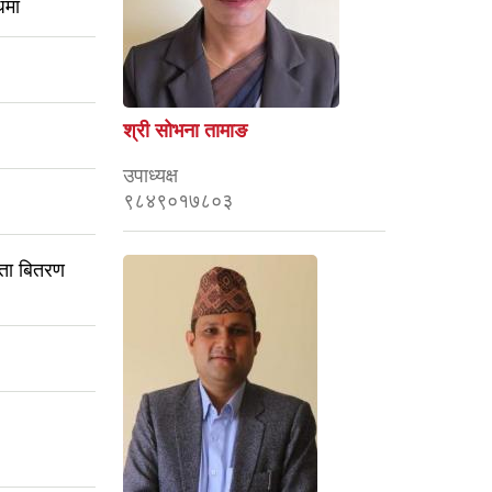
धमा
श्री सोभना तामाङ
उपाध्यक्ष
९८४९०१७८०३
यता बितरण