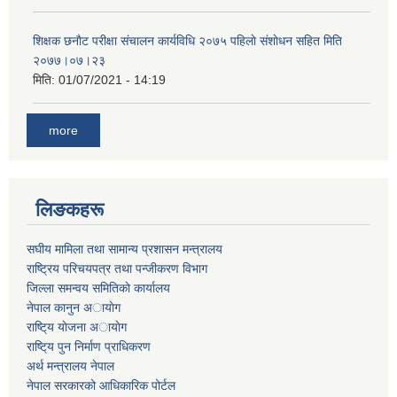
शिक्षक छनाैट परीक्षा संचालन कार्यविधि २०७५ पहिलाे स‌ंशाेधन सहित मिति
२०७७।०७।२३
मिति:
01/07/2021 - 14:19
more
लिङकहरू
स‌घीय मामिला तथा सामान्य प्रशासन मन्त्रालय
राष्ट्रिय परिचयपत्र तथा पन्जीकरण विभाग
जिल्ला समन्वय समितिकाे कार्यालय
नेपाल कानुन अायाेग
राष्टि्य याेजना अायाेग
राष्टि्य पुन निर्माण प्राधिकरण
अर्थ मन्त्रालय नेपाल
नेपाल सरकारको आधिकारिक पोर्टल