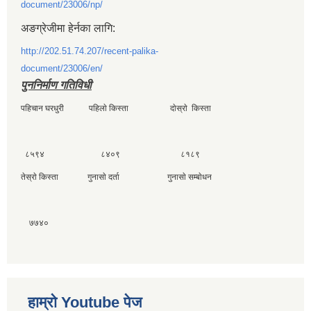
document/23006/np/
अङग्रेजीमा हेर्नका लागि:
http://202.51.74.207/recent-palika-
document/23006/en/
पुननिर्माण गतिविधी
पहिचान घरधुरी पहिलाे किस्ता दाेस्राे किस्ता
८५९४ ८४०९ ८१८९
तेस्राे किस्ता गुनासाे दर्ता गुनासाे सम्बाेधन
७७४०
हाम्राे Youtube पेज