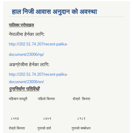
हाल निजी आवास अनुदान काे अवस्था
पालिका प्रोफाइल
नेपालीमा हेर्नका लागि:
http://202.51.74.207/recent-palika-
document/23006/np/
अङग्रेजीमा हेर्नका लागि:
http://202.51.74.207/recent-palika-
document/23006/en/
पुननिर्माण गतिविधी
पहिचान घरधुरी पहिलाे किस्ता दाेस्राे किस्ता
८५९४ ८४०९ ८१८९
तेस्राे किस्ता गुनासाे दर्ता गुनासाे सम्बाेधन