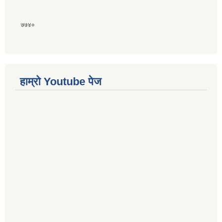
७७४०
हाम्राे Youtube पेज