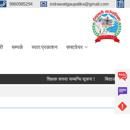
9860985294
indrawatigaupalika@gmail.com
री
सम्पर्क
स्वत:प्रकाशन
सफ्टवेयर
शिक्षक सरुवा सम्बन्धि सूचना !
बिद्यालय लेखापरिक्षण