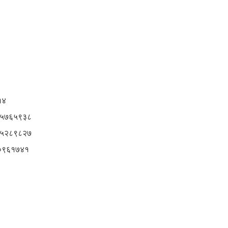
१४
५७६५९३८
५२८९८२७
९६१७४१