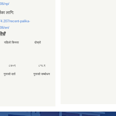
06/np/
्नका लागि:
74.207/recent-palika-
06/en/
विधी
ी पहिलाे किस्ता दाेस्राे
 ८४०९ ८१८९
ा गुनासाे दर्ता गुनासाे सम्बाेधन
४०