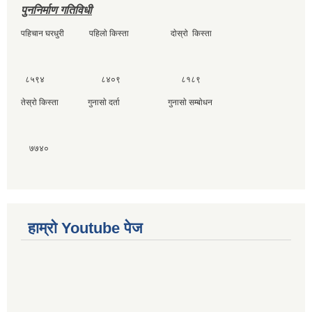
पुननिर्माण गतिविधी
पहिचान घरधुरी पहिलाे किस्ता दाेस्राे किस्ता
८५९४ ८४०९ ८१८९
तेस्राे किस्ता गुनासाे दर्ता गुनासाे सम्बाेधन
७७४०
हाम्राे Youtube पेज