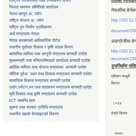
राष्ट्रिय परिचयपत्र तथा पन्जीकरण विभाग
पालिका प्रोफाइ
जिल्ला समन्वय समितिकाे कार्यालय
नेपालीमा हेर्नक
नेपाल कानुन अायाेग
राष्टि्य याेजना अायाेग
http://202.51.
राष्टि्य पुन निर्माण प्राधिकरण
document/230
अर्थ मन्त्रालय नेपाल
नेपाल सरकारको आधिकारिक पोर्टल
अङग्रेजीमा हेर
स्थानीय पूर्वाधार विकास र कृषि सडक विभाग
http://202.51.
आ
न्तरिक मामिला तथा कानूनी मन्त्रलय बागमती प्रदेश
document/230
मुख्यमन्त्री तथा मन्त्रिपरिषद्काे कार्यालय बागमती प्रदेश
पुननिर्माण गति
आ
र्थिक मामिला तथा याेजना मन्त्रालय बागमती प्रदेश
भाैतिक पुर्वअाधार तथा विकास मन्त्रालय बागमती प्रदेश
पहिचान घरधुर
सामाजिक विकास मन्त्रालय बागमती प्रदेश
किस्ता
उधाेग,पर्यटन,वन तथा वातावरण मन्त्रालय बागमती प्रदेश
भुमी विकास तथा कृषि मन्त्रालय बागमती प्रदेश
ICT सम्बन्धि ज्ञान
८५९४
सुचना तथा सञ्चार प्रविधि मन्त्रालय
तेस्राे किस्त
स्थानीय तहकाे वेवसाइटकाे विवरण
७७