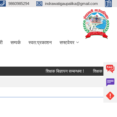
9860985294
indrawatigaupalika@gmail.com
री
सम्पर्क
स्वत:प्रकाशन
सफ्टवेयर
शिक्षक बिज्ञापन सम्बन्धमा !
शिक्षक सरुवा सम्बन्धि