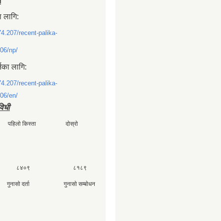
ल
ा लागि:
74.207/recent-palika-
06/np/
्नका लागि:
74.207/recent-palika-
06/en/
विधी
ी पहिलाे किस्ता दाेस्राे
 ८४०९ ८१८९
ा गुनासाे दर्ता गुनासाे सम्बाेधन
४०