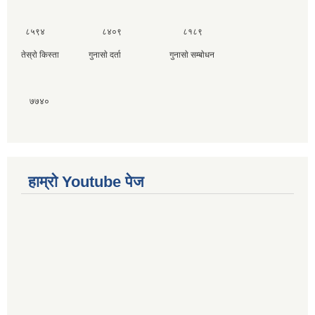
८५९४ ८४०९ ८१८९
तेस्राे किस्ता गुनासाे दर्ता गुनासाे सम्बाेधन
७७४०
हाम्राे Youtube पेज