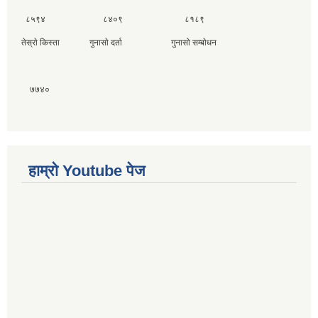
८५९४ ८४०९ ८१८९
तेस्राे किस्ता गुनासाे दर्ता गुनासाे सम्बाेधन
७७४०
हाम्राे Youtube पेज