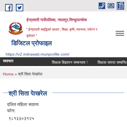
Skip to main content
ईन्द्रावती गाउँपालिका, नवलपुर,सिन्धुपाल्चाेक
'' ईन्द्रावती समृद्धिकाे आधार ; शिक्षा, कृषि, स्वास्थ्य, पर्यटन र
पूर्वाधार ''
डिजिटल प्रोफाइल
https://v2.indrawati.munprofile.com/
समाचार
शिक्षक बिज्ञापन सम्बन्धमा !
शिक्षक सरुवा सम्बन्धि सूच
You are here
Home
» श्री सिता पेाखरेल
श्री सिता पेाखरेल
दलित महिला सदस्य
फोन:
९८१३३०३१२५