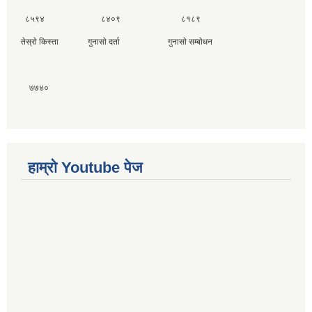
८५९४ ८४०९ ८१८९
तेस्राे किस्ता गुनासाे दर्ता गुनासाे सम्बाेधन
७७४०
हाम्राे Youtube पेज