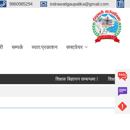
9860985294
indrawatigaupalika@gmail.com
री
सम्पर्क
स्वत:प्रकाशन
सफ्टवेयर
शिक्षक बिज्ञापन सम्बन्धमा !
शिक्षक सरुवा सम्बन