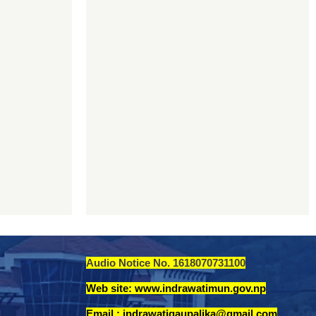
Audio Notice No. 1618070731100
Web site: www.indrawatimun.gov.np
Email :
indrawatigaupalika@gmail.com