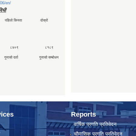
06/en/
विधी
ी पहिलाे किस्ता दाेस्राे
 ८४०९ ८१८९
ा गुनासाे दर्ता गुनासाे सम्बाेधन
४०
ices
Reports
वार्षिक प्रगति प्रतिवेदन
ा
चौमासिक प्रगति प्रतिवेदन